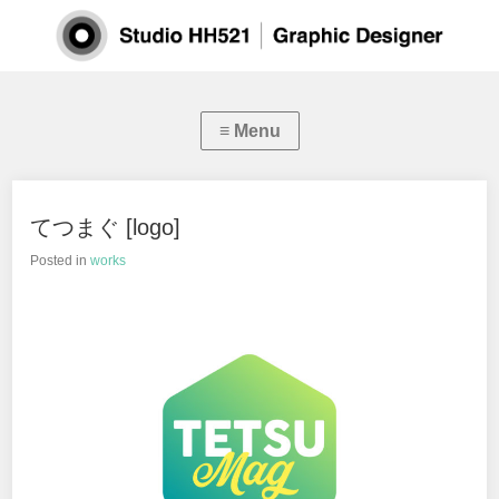
てつまぐ [logo]
Posted in
works