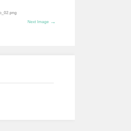
go_02.png
→
Next Image