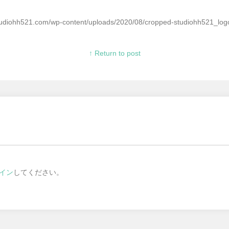
studiohh521.com/wp-content/uploads/2020/08/cropped-studiohh521_lo
↑ Return to post
イン
してください。